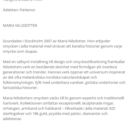
Ädelsten: Pärlemor
MARIA NILSDOTTER
Grundades i Stockholm 2007 av Maria Nilsdotter. Hon erbjuder
smycken i ädla material med strävan att berätta historier genom varje
smycke som skapas.
Med en sällsynt inställning till design och smyckestillverkning framkallar
Nilsdotters verk en bestående skönhet med förmågan att överleva
generationer och trender. Hennes verk öppnar ett universum inspirerat
av det ofta melankoliska nordiska naturlandskapet och
folkloremytologin, fyllt med underbara varelser, gotiska undertoner och
fantastiska historier.
Maria Nilsdotters smycken väcks till liv genom expertis och traditionellt
hantverk. Kollektionen omfattar exceptionellt skulpterade ringar,
örhängen, armband och halsband – tillverkade i ädla material; 925
sterlingsilver och 18k guld, prydda med pärlor, diamanter och
ädelstenar.