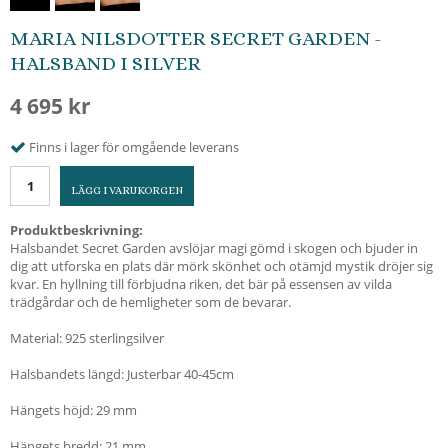
MARIA NILSDOTTER SECRET GARDEN -
HALSBAND I SILVER
4 695 kr
Finns i lager för omgående leverans
LÄGG I VARUKORGEN
Produktbeskrivning:
Halsbandet Secret Garden avslöjar magi gömd i skogen och bjuder in
dig att utforska en plats där mörk skönhet och otämjd mystik dröjer sig
kvar. En hyllning till förbjudna riken, det bär på essensen av vilda
trädgårdar och de hemligheter som de bevarar.
Material: 925 sterlingsilver
Halsbandets längd: Justerbar 40-45cm
Hängets höjd: 29 mm
Hängets bredd: 21 mm