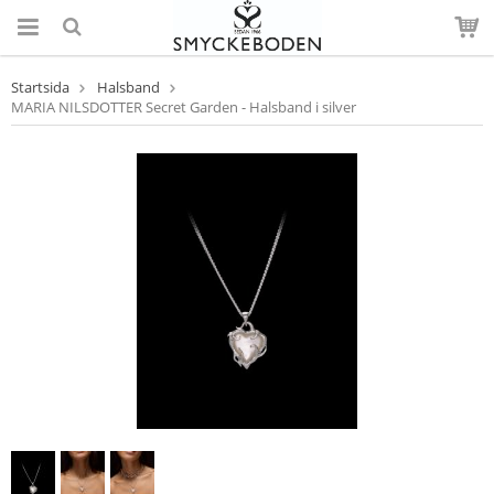
Startsida
Halsband
MARIA NILSDOTTER Secret Garden - Halsband i silver