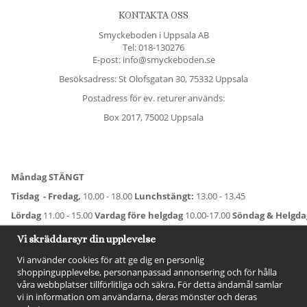
KONTAKTA OSS
Smyckeboden i Uppsala AB
Tel:
018-130276
E-post: info@smyckeboden.se
Besöksadress: St Olofsgatan 30, 75332 Uppsala
Postadress för ev. returer används:
Box 2017, 75002 Uppsala
Måndag STÄNGT
Tisdag - Fredag,
10.00 - 18.00
Lunchstängt:
13.00 - 13.45
Lördag
11.00 - 15.00
Vardag före helgdag
10.00-17.00
Söndag & Helgd
För avvikande öppettider:
Titta här
.
Vi skräddarsyr din upplevelse
Vi använder cookies för att ge dig en personlig
shoppingupplevelse, personanpassad annonsering och för hålla
våra webbplatser tillförlitliga och säkra. För detta ändamål samlar
vi in information om användarna, deras mönster och deras