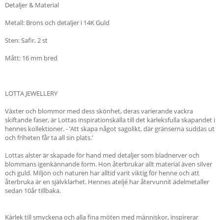
Detaljer & Material
Metall: Brons och detaljer i 14K Guld
Sten: Safir, 2 st
Mått: 16 mm bred
LOTTA JEWELLERY
Växter och blommor med dess skönhet, deras varierande vackra
skiftande faser, är Lottas inspirationskälla till det kärleksfulla skapandet i
hennes kollektioner. - ’Att skapa något sagolikt, där gränserna suddas ut
och friheten får ta all sin plats.’
Lottas alster är skapade för hand med detaljer som bladnerver och
blommans igenkännande form. Hon återbrukar allt material även silver
och guld. Miljön och naturen har alltid varit viktig för henne och att
återbruka är en självklarhet. Hennes ateljé har återvunnit ädelmetaller
sedan 10år tillbaka.
Kärlek till smyckena och alla fina möten med människor, inspirerar