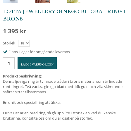
LOTTA JEWELLERY GINKGO BILOBA - RING I
BRONS
1 395 kr
Storlek
Finns i lager för omgående leverans
LÄGG I VARUKORGEN
Produktbeskrivning:
Denna ljuvliga ring är tvinnade trådar i brons material som är lindade
runt fingret. Två vackra ginkgo blad med 14k guld och vita skimrande
safirer sitter tillsammans.
En unik och speciell ring att älska.
OBS!! Det är en bred ring, så gå upp lite i storlek än vad du kanske
brukar ha. Kontakta oss om du är osäker på storlek.