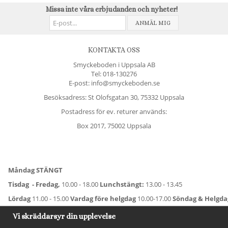
Missa inte våra erbjudanden och nyheter!
ANMÄL MIG
KONTAKTA OSS
Smyckeboden i Uppsala AB
Tel:
018-130276
E-post: info@smyckeboden.se
Besöksadress: St Olofsgatan 30, 75332 Uppsala
Postadress för ev. returer används:
Box 2017, 75002 Uppsala
Måndag STÄNGT
Tisdag - Fredag,
10.00 - 18.00
Lunchstängt:
13.00 - 13.45
Lördag
11.00 - 15.00
Vardag före helgdag
10.00-17.00
Söndag & Helgd
För avvikande öppettider:
Titta här
.
Vi skräddarsyr din upplevelse