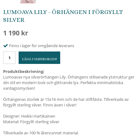
LUMOAVA LILY - ÖRHÄNGEN I FÖRGYLLT
SILVER
1 190 kr
Finns i lager för omgående leverans
LÄGG I VARUKORGEN
Produktbeskrivning:
Lumoavas nya silverörhängen Lily. Örhängens stiliserade ytstruktur ger
din stil en modern look och glittrande lyx. Perfekta minimalistiska
vardagssmycken!
Örhängenas storlek är 15x16 mm och de har stiftfäste. Tillverkade av
förgyllt sterling silver. Finns även i silver!
Designer: Heikki Hartikainen
Material: Förgyllt sterling silver
Tillverkade av 100 % återvunnet material.