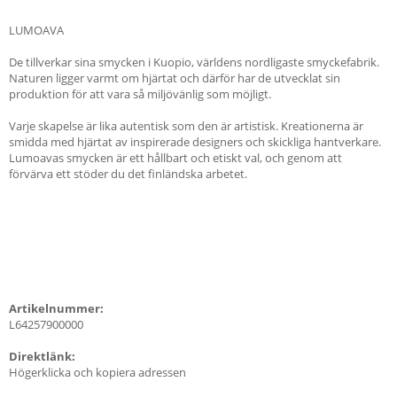
LUMOAVA
De tillverkar sina smycken i Kuopio, världens nordligaste smyckefabrik.
Naturen ligger varmt om hjärtat och därför har de utvecklat sin
produktion för att vara så miljövänlig som möjligt.
Varje skapelse är lika autentisk som den är artistisk. Kreationerna är
smidda med hjärtat av inspirerade designers och skickliga hantverkare.
Lumoavas smycken är ett hållbart och etiskt val, och genom att
förvärva ett stöder du det finländska arbetet.
Artikelnummer:
L64257900000
Direktlänk:
Högerklicka och kopiera adressen