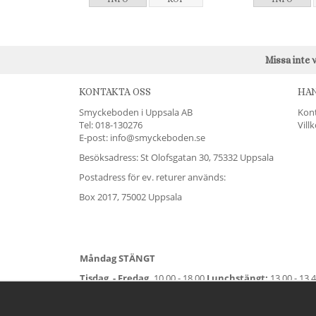
Missa inte 
KONTAKTA OSS
HA
Smyckeboden i Uppsala AB
Kon
Tel:
018-130276
Vill
E-post: info@smyckeboden.se
Besöksadress: St Olofsgatan 30, 75332 Uppsala
Postadress för ev. returer används:
Box 2017, 75002 Uppsala
Måndag STÄNGT
Tisdag - Fredag,
10.00 - 18.00
Lunchstängt:
13.00 - 13.
Lördag
11.00 - 15.00
Vardag före helgdag
10.00-17.00
S