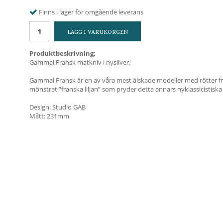
Finns i lager för omgående leverans
LÄGG I VARUKORGEN
Produktbeskrivning:
Gammal Fransk matkniv i nysilver.
Gammal Fransk är en av våra mest älskade modeller med rötter fr
mönstret ”franska liljan” som pryder detta annars nyklassicistiska 
Design: Studio GAB
Mått: 231mm