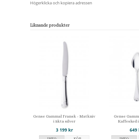
Högerklicka och kopiera adressen
Liknande produkter
Gense Gammal Fransk - Matkniv
Gense Gamma
i äkta silver
Kaffesked i
3 199 kr
649 
INFO
KÖP
INFO