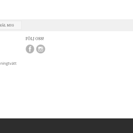
MÄL MIG
FÖLJ OSS!
nningtvätt