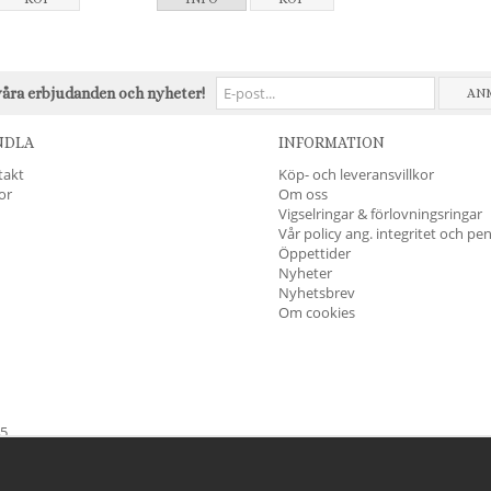
våra erbjudanden och nyheter!
AN
NDLA
INFORMATION
takt
Köp- och leveransvillkor
kor
Om oss
Vigselringar & förlovningsringar
Vår policy ang. integritet och pe
Öppettider
Nyheter
Nyhetsbrev
Om cookies
45
öndag & Helgdagar
STÄNGT