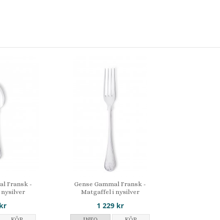
l Fransk -
Gense Gammal Fransk -
 nysilver
Matgaffel i nysilver
kr
1 229 kr
KÖP
INFO
KÖP